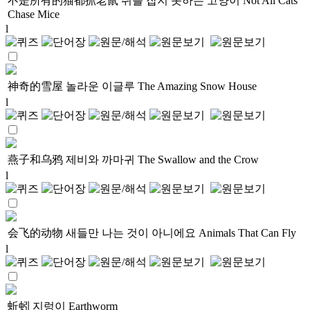
不是所有的猫都抓老鼠
쥐를 잡지 못하는 고양이
Not All Cats
Chase Mice
l
神奇的雪屋
놀라운 이글루
The Amazing Snow House
l
燕子和乌鸦
제비와 까마귀
The Swallow and the Crow
l
会飞的动物
새들만 나는 것이 아니에요
Animals That Can Fly
l
蚯蚓
지렁이
Earthworm