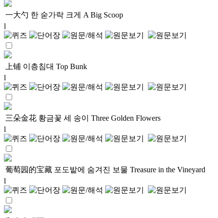
一大勺
한 숟가락 크게
A Big Scoop
l
上铺
이층침대
Top Bunk
l
三朵金花
황금꽃 세 송이
Three Golden Flowers
l
葡萄园的宝藏
포도밭에 숨겨진 보물
Treasure in the Vineyard
l