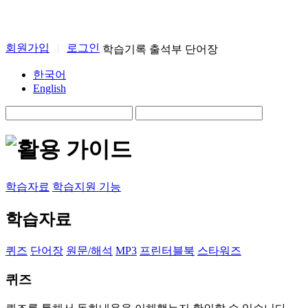
회원가입
|
로그인
학습기록
출석부
단어장
한국어
English
학습자료
학습지원 기능
학습자료
퀴즈
단어장
원문/해석
MP3
프린터블북
스타워즈
퀴즈