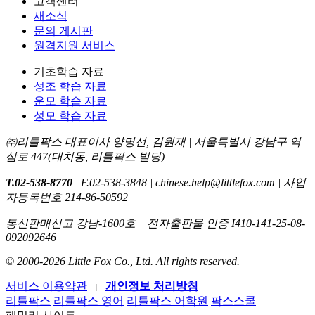
고객센터
새소식
문의 게시판
원격지원 서비스
기초학습 자료
성조 학습 자료
운모 학습 자료
성모 학습 자료
㈜리틀팍스 대표이사 양명선, 김원재 | 서울특별시 강남구 역
삼로 447(대치동, 리틀팍스 빌딩)
T.02-538-8770
| F.02-538-3848 | chinese.help@littlefox.com | 사업
자등록번호 214-86-50592
통신판매신고 강남-1600호
| 전자출판물 인증 I410-141-25-08-
092092646
© 2000-2026 Little Fox Co., Ltd. All rights reserved.
서비스 이용약관
개인정보 처리방침
리틀팍스
리틀팍스 영어
리틀팍스 어학원
팍스스쿨