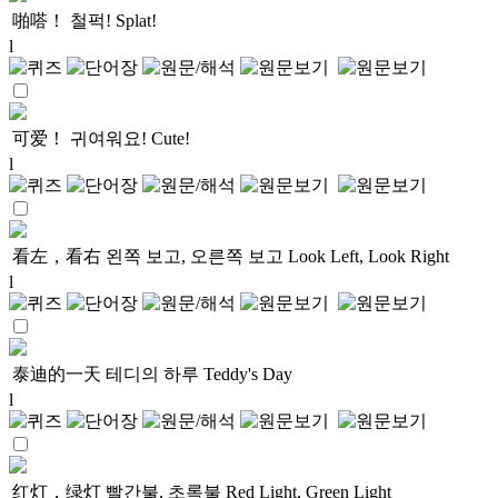
啪嗒！
철퍽!
Splat!
l
可爱！
귀여워요!
Cute!
l
看左，看右
왼쪽 보고, 오른쪽 보고
Look Left, Look Right
l
泰迪的一天
테디의 하루
Teddy's Day
l
红灯，绿灯
빨간불, 초록불
Red Light, Green Light