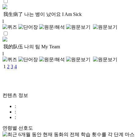
我生病了
나는 병이 났어요
I Am Sick
l
我的队伍
나의 팀
My Team
l
1
2
3
4
컨텐츠 정보
:
:
:
연령별 선호도