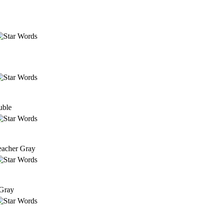
uble
eacher Gray
 Gray