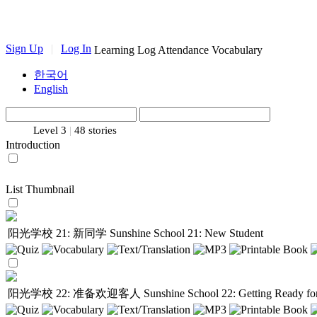
Sign Up
|
Log In
Learning Log
Attendance
Vocabulary
한국어
English
Level 3
|
48 stories
Introduction
List
Thumbnail
阳光学校 21: 新同学
Sunshine School 21: New Student
阳光学校 22: 准备欢迎客人
Sunshine School 22: Getting Ready for